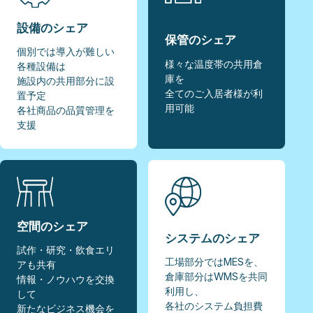
設備のシェア
保管のシェア
個別では導入が難しい
様々な温度帯の共用倉
各種設備は
庫を
施設内の共用部分に設
全てのご入居者様が利
置予定
用可能
各社商品の品質管理を
支援
空間のシェア
システムのシェア
試作・研究・飲食エリ
工場部分ではMESを、
アも共有
倉庫部分はWMSを共同
情報・ノウハウを交換
利用し、
して
各社のシステム負担費
新たなビジネス機会を