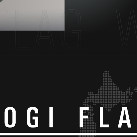
LAG
WH