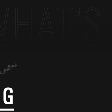
AT’S L