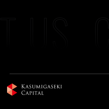
T US
C