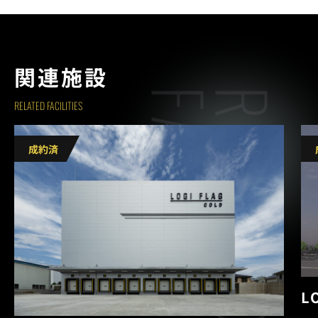
関連施設
S
R
E
L
A
T
E
D
F
A
C
I
L
I
T
I
E
RELATED FACILITIES
L