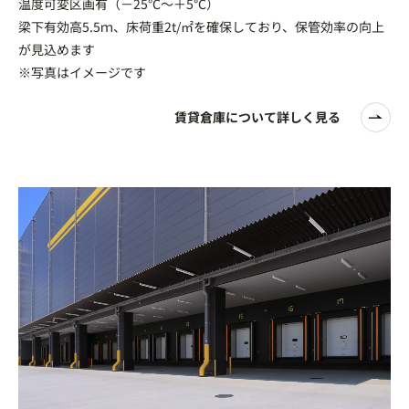
温度可変区画有（－25℃～＋5℃）
梁下有効高5.5ｍ、床荷重2t/㎡を確保しており、保管効率の向上
が見込めます
※写真はイメージです
賃貸倉庫について詳しく見る