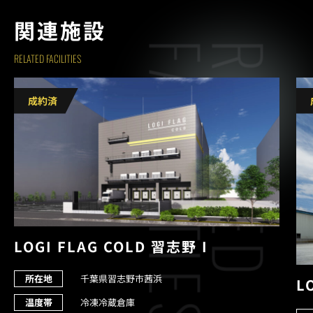
関連施設
S
R
E
L
A
T
E
D
F
A
C
I
L
I
T
I
E
RELATED FACILITIES
LOGI FLAG COLD 習志野 I
所在地
千葉県習志野市茜浜
L
温度帯
冷凍冷蔵倉庫