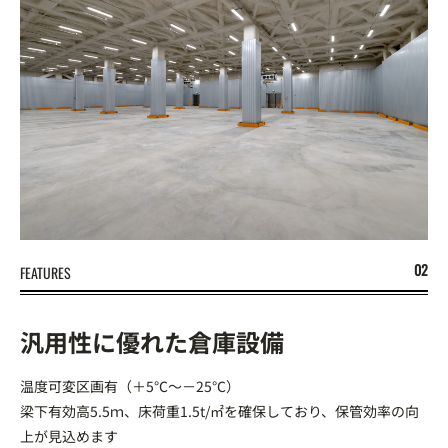
FEATURES
汎用性に優れた倉庫設備
温度可変区画有（＋5℃～－25℃）
梁下有効高5.5ｍ、床荷重1.5t/㎡を確保しており、保管効率の向
上が見込めます