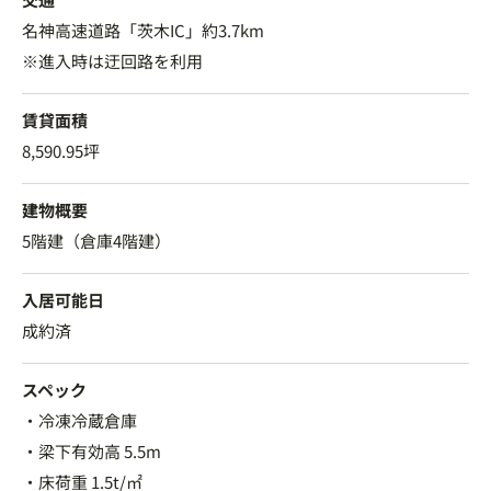
名神高速道路「茨木IC」約3.7km
※進入時は迂回路を利用
賃貸面積
8,590.95坪
建物概要
5階建（倉庫4階建）
入居可能日
成約済
スペック
・冷凍冷蔵倉庫
・梁下有効高 5.5m
・床荷重 1.5t/㎡