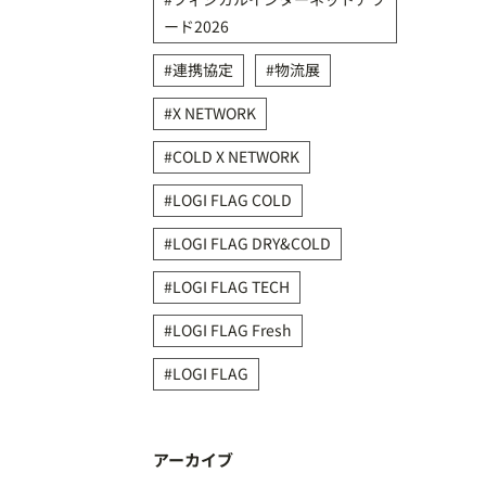
ード2026
連携協定
物流展
X NETWORK
COLD X NETWORK
LOGI FLAG COLD
LOGI FLAG DRY&COLD
LOGI FLAG TECH
LOGI FLAG Fresh
LOGI FLAG
アーカイブ