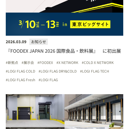
2026.03.09
お知らせ
『FOODEX JAPAN 2026 国際食品・飲料展』 に初出展
新拠点
展示会
FOODEX
X NETWORK
COLD X NETWORK
LOGI FLAG COLD
LOGI FLAG DRY&COLD
LOGI FLAG TECH
LOGI FLAG Fresh
LOGI FLAG