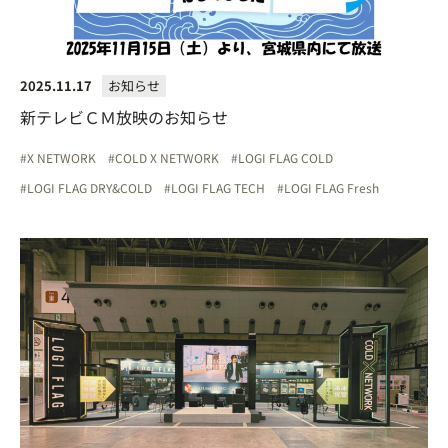
2025.11.17
お知らせ
新テレビＣＭ放映のお知らせ
X NETWORK
COLD X NETWORK
LOGI FLAG COLD
LOGI FLAG DRY&COLD
LOGI FLAG TECH
LOGI FLAG Fresh