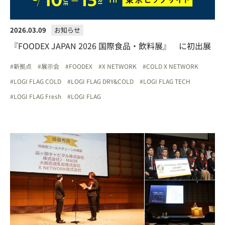
2026.03.09
お知らせ
『FOODEX JAPAN 2026 国際食品・飲料展』 に初出展
新拠点
展示会
FOODEX
X NETWORK
COLD X NETWORK
LOGI FLAG COLD
LOGI FLAG DRY&COLD
LOGI FLAG TECH
LOGI FLAG Fresh
LOGI FLAG