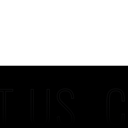
T US
C