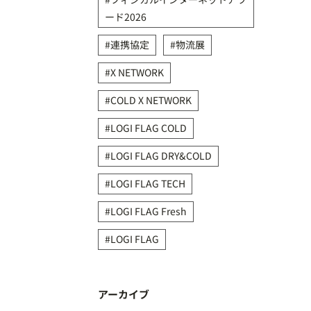
ード2026
連携協定
物流展
X NETWORK
COLD X NETWORK
LOGI FLAG COLD
LOGI FLAG DRY&COLD
LOGI FLAG TECH
LOGI FLAG Fresh
LOGI FLAG
アーカイブ