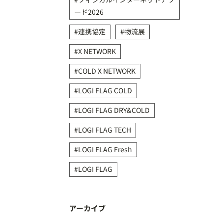
ード2026
連携協定
物流展
X NETWORK
COLD X NETWORK
LOGI FLAG COLD
LOGI FLAG DRY&COLD
LOGI FLAG TECH
LOGI FLAG Fresh
LOGI FLAG
アーカイブ