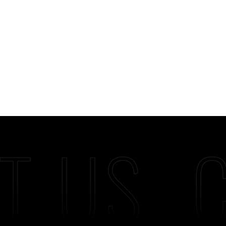
T US
C