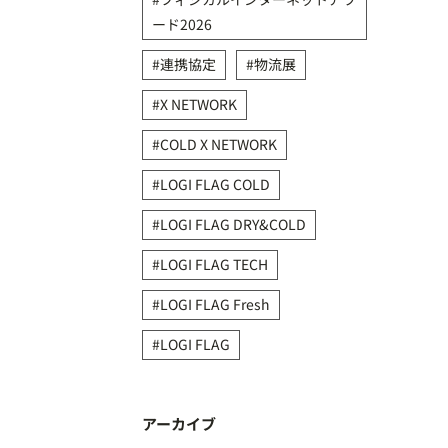
ード2026
連携協定
物流展
X NETWORK
COLD X NETWORK
LOGI FLAG COLD
LOGI FLAG DRY&COLD
LOGI FLAG TECH
LOGI FLAG Fresh
LOGI FLAG
アーカイブ