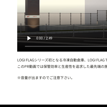
LOGI FLAGシリーズ初となる冷凍自動倉庫、LOGI FLAG
このPR動画では保管効率と生産性を追求した最先端の
※音量が出ますのでご注意下さい。