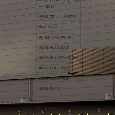
ード2026
連携協定
物流展
X NETWORK
COLD X NETWORK
LOGI FLAG COLD
LOGI FLAG DRY&COLD
LOGI FLAG TECH
LOGI FLAG Fresh
LOGI FLAG
アーカイブ