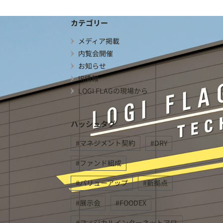
カテゴリー
メディア掲載
内覧会開催
お知らせ
IR情報
LOGI FLAGの現場から
ハッシュタグ
マネジメント契約
DRY
ファンド組成
バリューアップ
新拠点
展示会
FOODEX
フィジカルインターネットアワ