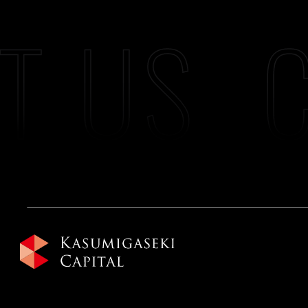
T US
C