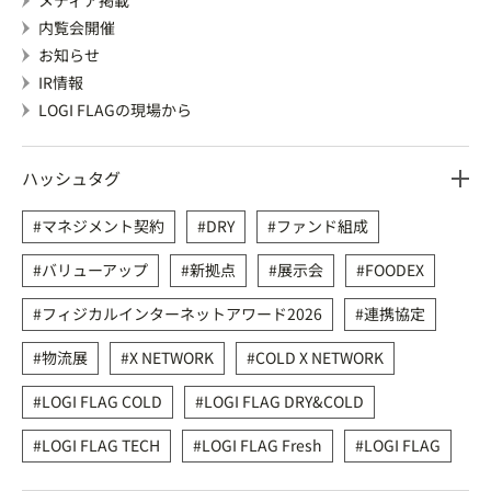
メディア掲載
内覧会開催
お知らせ
IR情報
LOGI FLAGの現場から
ハッシュタグ
マネジメント契約
DRY
ファンド組成
バリューアップ
新拠点
展示会
FOODEX
フィジカルインターネットアワード2026
連携協定
物流展
X NETWORK
COLD X NETWORK
LOGI FLAG COLD
LOGI FLAG DRY&COLD
LOGI FLAG TECH
LOGI FLAG Fresh
LOGI FLAG