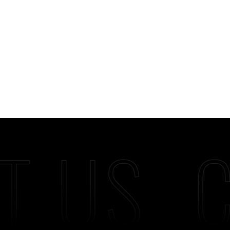
T US
C