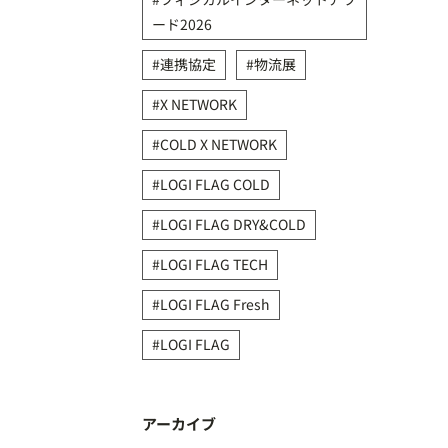
ード2026
連携協定
物流展
X NETWORK
COLD X NETWORK
LOGI FLAG COLD
LOGI FLAG DRY&COLD
LOGI FLAG TECH
LOGI FLAG Fresh
LOGI FLAG
アーカイブ