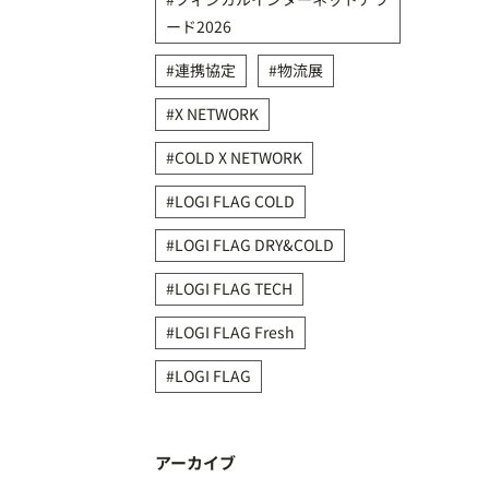
ード2026
連携協定
物流展
X NETWORK
COLD X NETWORK
LOGI FLAG COLD
LOGI FLAG DRY&COLD
LOGI FLAG TECH
LOGI FLAG Fresh
LOGI FLAG
アーカイブ