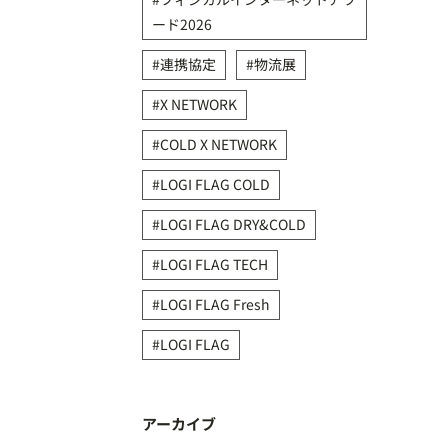
ード2026
連携協定
物流展
X NETWORK
COLD X NETWORK
LOGI FLAG COLD
LOGI FLAG DRY&COLD
LOGI FLAG TECH
LOGI FLAG Fresh
LOGI FLAG
アーカイブ