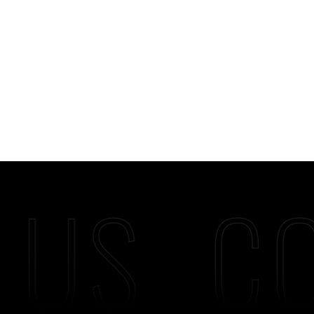
 US
CO