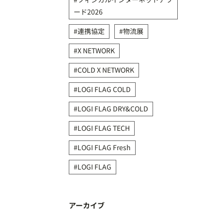
ード2026
連携協定
物流展
X NETWORK
COLD X NETWORK
LOGI FLAG COLD
LOGI FLAG DRY&COLD
LOGI FLAG TECH
LOGI FLAG Fresh
LOGI FLAG
アーカイブ