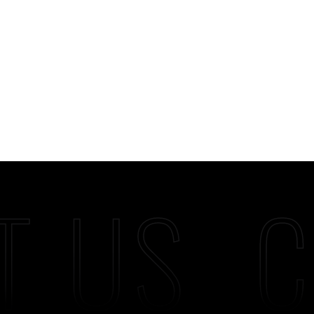
T US
C