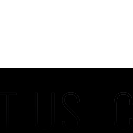
T US
C