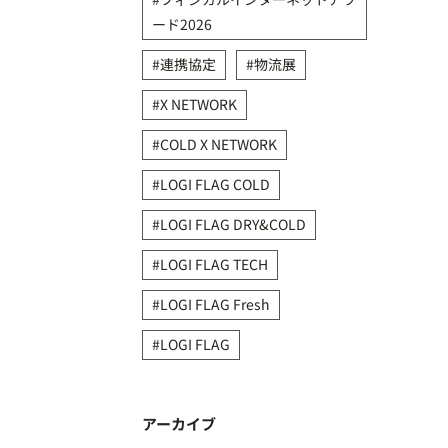
ード2026
連携協定
物流展
X NETWORK
COLD X NETWORK
LOGI FLAG COLD
LOGI FLAG DRY&COLD
LOGI FLAG TECH
LOGI FLAG Fresh
LOGI FLAG
アーカイブ