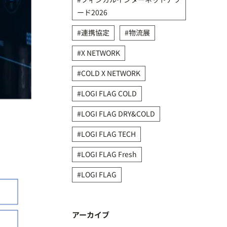
ード2026
連携協定
物流展
X NETWORK
COLD X NETWORK
LOGI FLAG COLD
LOGI FLAG DRY&COLD
LOGI FLAG TECH
LOGI FLAG Fresh
LOGI FLAG
アーカイブ