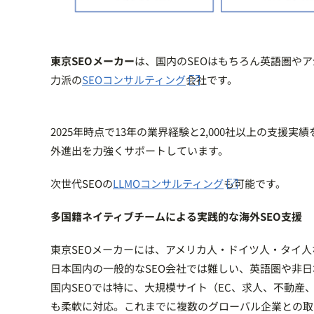
東京SEOメーカー
は、国内のSEOはもちろん英語圏や
力派の
SEOコンサルティング
会社です。
2025年時点で13年の業界経験と2,000社以上の支
外進出を力強くサポートしています。
次世代SEOの
LLMOコンサルティング
も可能です。
多国籍ネイティブチームによる実践的な海外SEO支援
東京SEOメーカーには、アメリカ人・ドイツ人・タイ
日本国内の一般的なSEO会社では難しい、英語圏や非
国内SEOでは特に、大規模サイト（EC、求人、不動産
も柔軟に対応。これまでに複数のグローバル企業との