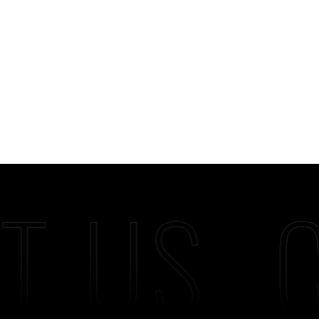
T US
C