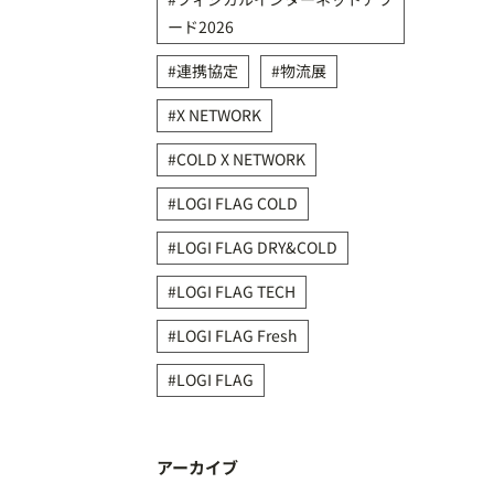
ード2026
連携協定
物流展
X NETWORK
COLD X NETWORK
LOGI FLAG COLD
LOGI FLAG DRY&COLD
LOGI FLAG TECH
LOGI FLAG Fresh
LOGI FLAG
アーカイブ