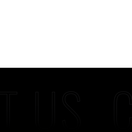
T US
C