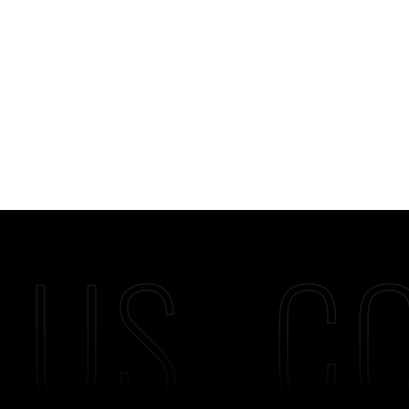
 US
CO