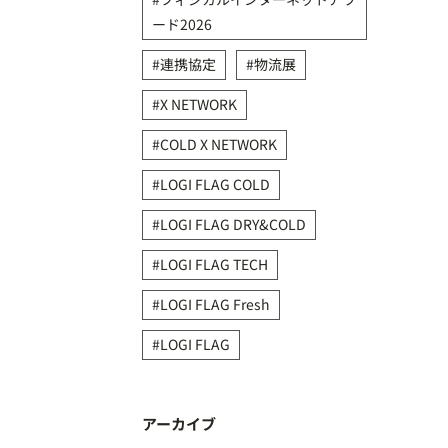
ード2026
連携協定
物流展
X NETWORK
COLD X NETWORK
LOGI FLAG COLD
LOGI FLAG DRY&COLD
LOGI FLAG TECH
LOGI FLAG Fresh
LOGI FLAG
アーカイブ