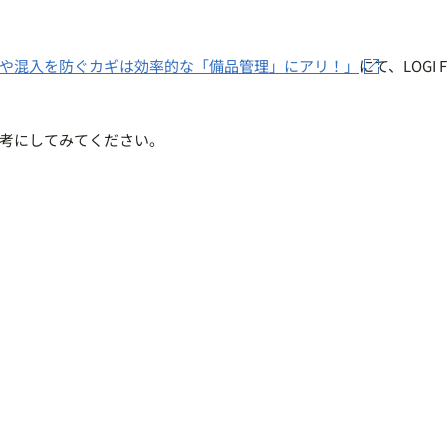
や混入を防ぐカギは効率的な「備品管理」にアリ！」
にて、LOGI 
考にしてみてください。