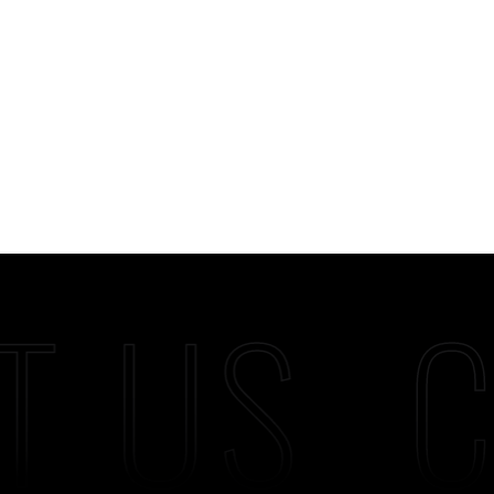
T US
C