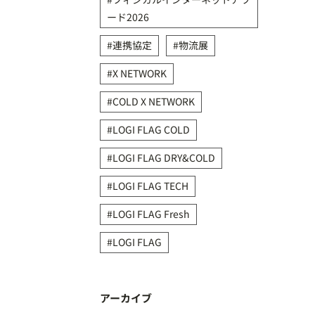
ード2026
連携協定
物流展
X NETWORK
COLD X NETWORK
LOGI FLAG COLD
LOGI FLAG DRY&COLD
LOGI FLAG TECH
LOGI FLAG Fresh
LOGI FLAG
アーカイブ