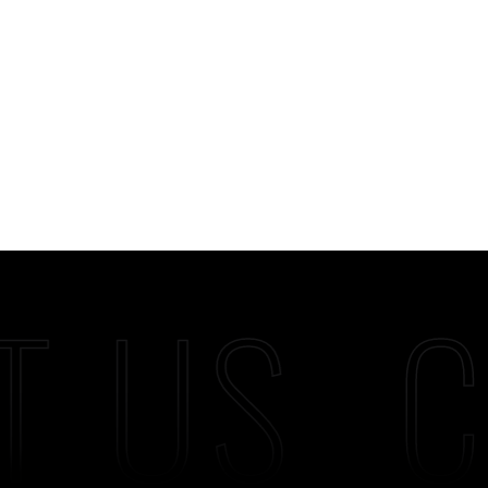
T US
C