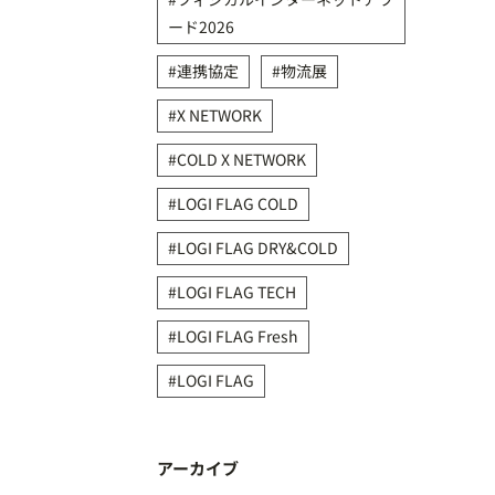
ード2026
連携協定
物流展
X NETWORK
COLD X NETWORK
LOGI FLAG COLD
LOGI FLAG DRY&COLD
LOGI FLAG TECH
LOGI FLAG Fresh
LOGI FLAG
アーカイブ