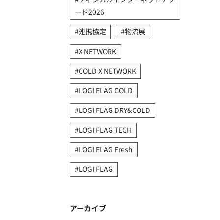
ード2026
連携協定
物流展
X NETWORK
COLD X NETWORK
LOGI FLAG COLD
LOGI FLAG DRY&COLD
LOGI FLAG TECH
LOGI FLAG Fresh
LOGI FLAG
アーカイブ