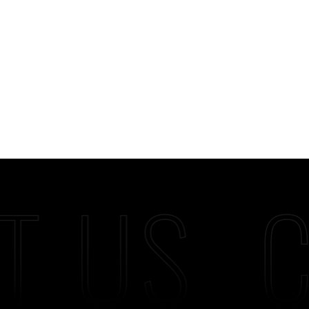
T US
C