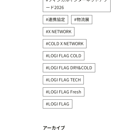
ード2026
連携協定
物流展
X NETWORK
COLD X NETWORK
LOGI FLAG COLD
LOGI FLAG DRY&COLD
LOGI FLAG TECH
LOGI FLAG Fresh
LOGI FLAG
アーカイブ