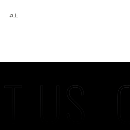
以上
T US
C