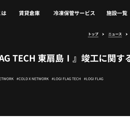
RENTAL WAREHOUSE
COLD STORAGE SERVICE
FACILITIES
とは
賃貸倉庫
冷凍保管サービス
施設一覧
トップ
ニュース
LAG TECH 東扇島Ⅰ』竣工に関
NETWORK
COLD X NETWORK
LOGI FLAG TECH
LOGI FLAG