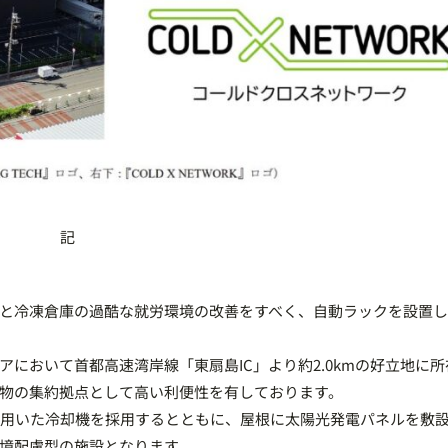
記
と冷凍倉庫の過酷な就労環境の改善をすべく、自動ラックを設置し
において首都高速湾岸線「東扇島IC」より約2.0kmの好立地に
物の集約拠点として高い利便性を有しております。
を用いた冷却機を採用するとともに、屋根に太陽光発電パネルを敷
境配慮型の施設となります。