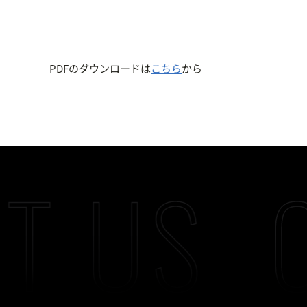
PDFのダウンロードは
こちら
から
T US
C