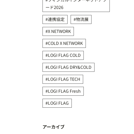
ード2026
連携協定
物流展
X NETWORK
COLD X NETWORK
LOGI FLAG COLD
LOGI FLAG DRY&COLD
LOGI FLAG TECH
LOGI FLAG Fresh
LOGI FLAG
アーカイブ