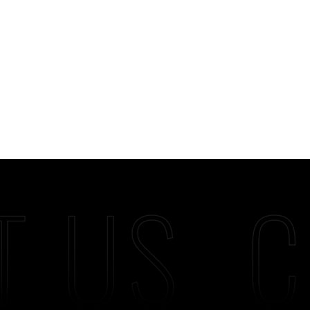
T US
C