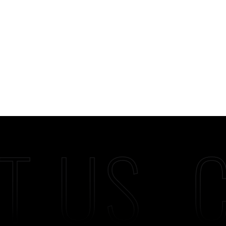
T US
C