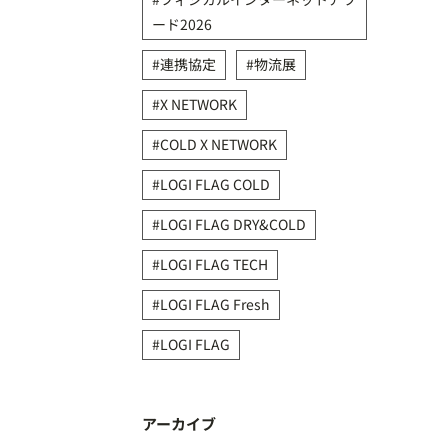
ード2026
連携協定
物流展
X NETWORK
COLD X NETWORK
LOGI FLAG COLD
LOGI FLAG DRY&COLD
LOGI FLAG TECH
LOGI FLAG Fresh
LOGI FLAG
アーカイブ