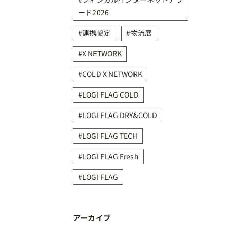
ード2026
連携協定
物流展
X NETWORK
COLD X NETWORK
LOGI FLAG COLD
LOGI FLAG DRY&COLD
LOGI FLAG TECH
LOGI FLAG Fresh
LOGI FLAG
アーカイブ