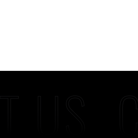
T US
C