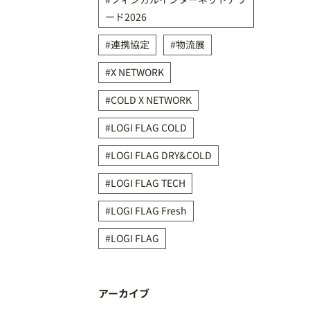
ード2026
連携協定
物流展
X NETWORK
COLD X NETWORK
LOGI FLAG COLD
LOGI FLAG DRY&COLD
LOGI FLAG TECH
LOGI FLAG Fresh
LOGI FLAG
アーカイブ