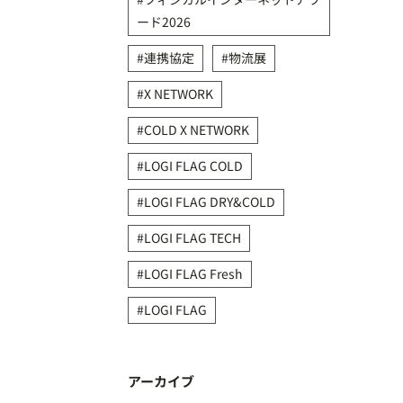
ード2026
連携協定
物流展
X NETWORK
COLD X NETWORK
LOGI FLAG COLD
LOGI FLAG DRY&COLD
LOGI FLAG TECH
LOGI FLAG Fresh
LOGI FLAG
アーカイブ